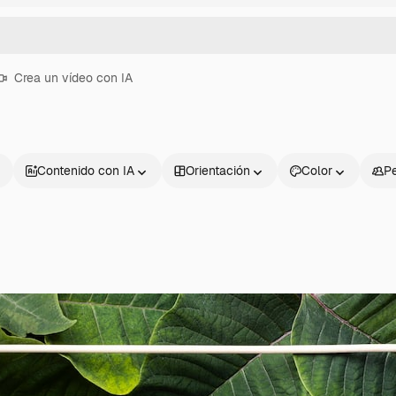
Crea un vídeo con IA
Contenido con IA
Orientación
Color
P
Productos
Información úti