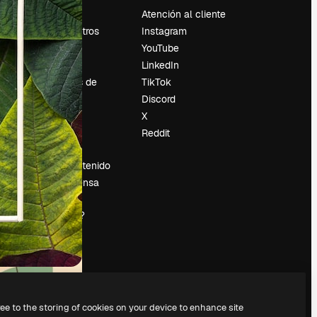
Precios
Atención al cliente
Sobre nosotros
Instagram
Reviews
YouTube
Empleo
LinkedIn
Tendencias de
TikTok
búsqueda
Discord
Blog
X
es
Eventos
Reddit
Slidesgo
Vender contenido
Sala de prensa
¿Buscas
magnific.ai?
ree to the storing of cookies on your device to enhance site