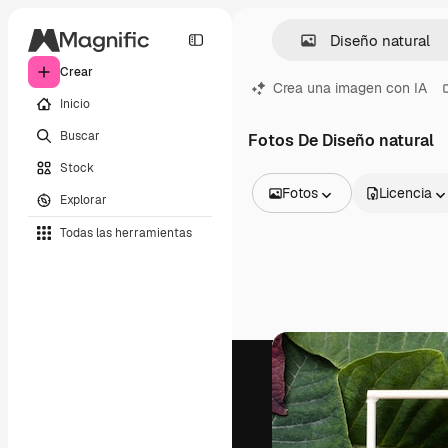
Crear
Crea una imagen con IA
Inicio
Buscar
Fotos De Diseño natural
Stock
Fotos
Licencia
Explorar
Todas las imágenes
Todas las herramientas
Vectores
Ilustraciones
Fotos
PSD
Plantillas
Mockups
Vídeos
Clips de vídeo
Motion graphics
Plantillas de vídeos
Iconos
Modelos 3D
Fuentes