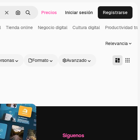
Precios
Iniciar sesión
Registrarse
Borrar
Buscar por imagen
Buscar
l
Tienda online
Negocio digital
Cultura digital
Productividad tra
Relevancia
ersonas
Formato
Avanzado
l
Empresa
Síguenos