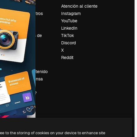
Precios
Atención al cliente
Sobre nosotros
Instagram
Reviews
YouTube
Empleo
LinkedIn
Tendencias de
TikTok
búsqueda
Discord
Blog
X
es
Eventos
Reddit
Slidesgo
Vender contenido
Sala de prensa
¿Buscas
magnific.ai?
ree to the storing of cookies on your device to enhance site