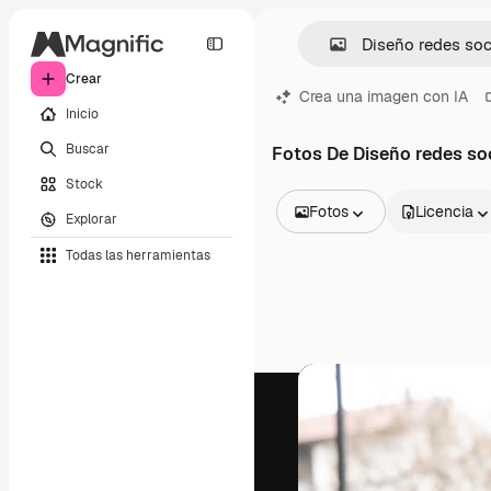
Crear
Crea una imagen con IA
Inicio
Buscar
Fotos De Diseño redes so
Stock
Fotos
Licencia
Explorar
Todas las imágenes
Todas las herramientas
Vectores
Ilustraciones
Fotos
PSD
Plantillas
Mockups
Vídeos
Clips de vídeo
Motion graphics
Plantillas de vídeos
Iconos
Modelos 3D
Fuentes