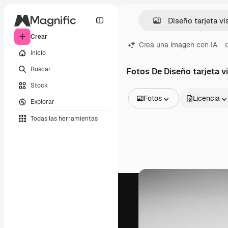
Crear
Crea una imagen con IA
Inicio
Buscar
Fotos De Diseño tarjeta vi
Stock
Fotos
Licencia
Explorar
Todas las imágenes
Todas las herramientas
Vectores
Ilustraciones
Fotos
PSD
Plantillas
Mockups
Vídeos
Clips de vídeo
Motion graphics
Plantillas de vídeos
Iconos
Modelos 3D
Fuentes