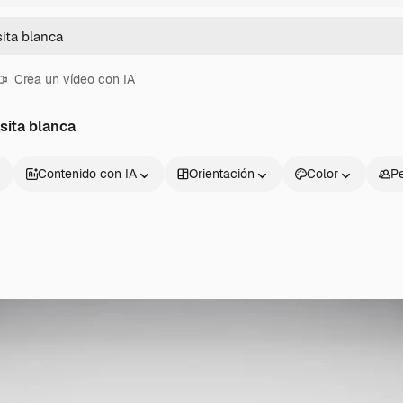
Crea un vídeo con IA
sita blanca
Contenido con IA
Orientación
Color
P
Productos
Información úti