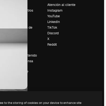
Precios
Atención al cliente
Sobre nosotros
Instagram
Reviews
YouTube
Empleo
LinkedIn
Tendencias de
TikTok
búsqueda
Discord
Blog
X
es
Eventos
Reddit
Slidesgo
Vender contenido
Sala de prensa
¿Buscas
magnific.ai?
ree to the storing of cookies on your device to enhance site