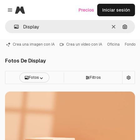
Magnific
Precios
Iniciar sesión
Close menu
Borrar
Buscar
Crea una imagen con IA
Crea un vídeo con IA
Oficina
Fondo
Fotos De Display
Fotos
Filtros