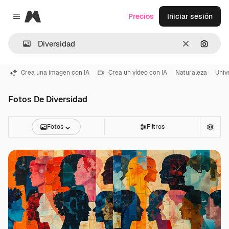
Magnific
Precios
Iniciar sesión
Close menu
Borrar
Buscar
Crea una imagen con IA
Crea un vídeo con IA
Naturaleza
Univ
Fotos De Diversidad
Fotos
Filtros