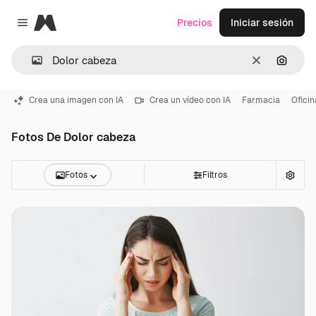
Magnific
Precios
Iniciar sesión
Close menu
Borrar
Buscar
Crea una imagen con IA
Crea un vídeo con IA
Farmacia
Oficin
Fotos De Dolor cabeza
Fotos
Filtros