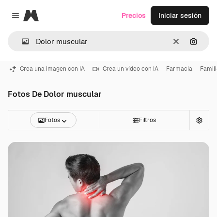
Magnific
Precios
Iniciar sesión
Close menu
Borrar
Buscar
Crea una imagen con IA
Crea un vídeo con IA
Farmacia
Famil
Fotos De Dolor muscular
Fotos
Filtros