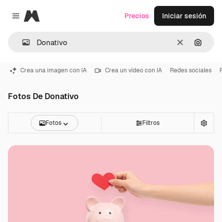
Magnific
Precios
Iniciar sesión
Close menu
Borrar
Buscar
Crea una imagen con IA
Crea un vídeo con IA
Redes sociales
Fotos De Donativo
Fotos
Filtros