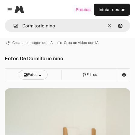
Magnific
Precios
Iniciar sesión
Close menu
Borrar
Buscar
Crea una imagen con IA
Crea un vídeo con IA
Fotos De Dormitorio nino
Fotos
Filtros