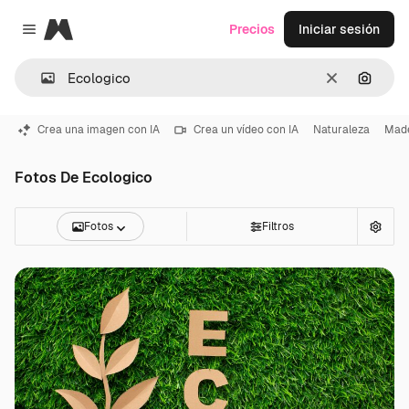
Magnific
Precios
Iniciar sesión
Close menu
Borrar
Buscar
Crea una imagen con IA
Crea un vídeo con IA
Naturaleza
Mad
Fotos De Ecologico
Fotos
Filtros