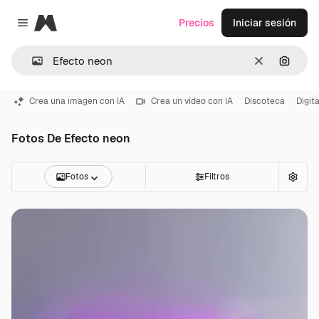
Magnific
Precios
Iniciar sesión
Close menu
Borrar
Buscar
Crea una imagen con IA
Crea un vídeo con IA
Discoteca
Digita
Fotos De Efecto neon
Fotos
Filtros