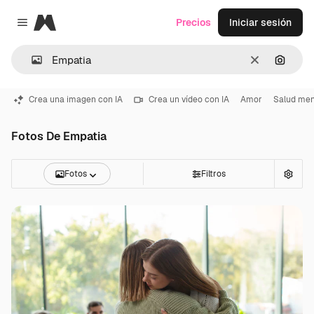
Magnific
Precios
Iniciar sesión
Close menu
Borrar
Buscar
Crea una imagen con IA
Crea un vídeo con IA
Amor
Salud men
Fotos De Empatia
Fotos
Filtros