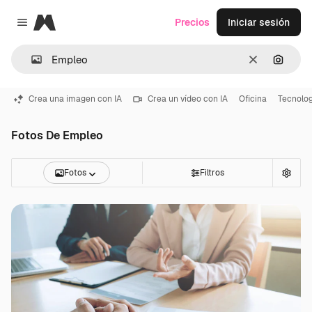
Magnific
Precios
Iniciar sesión
Close menu
Borrar
Buscar
Crea una imagen con IA
Crea un vídeo con IA
Oficina
Tecnolog
Fotos De Empleo
Fotos
Filtros