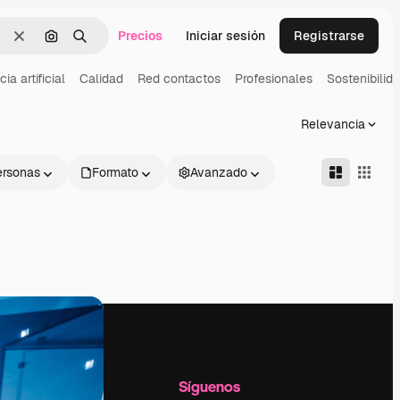
Precios
Iniciar sesión
Registrarse
Borrar
Buscar por imagen
Buscar
cia artificial
Calidad
Red contactos
Profesionales
Sostenibilid
Relevancia
ersonas
Formato
Avanzado
l
Empresa
Síguenos