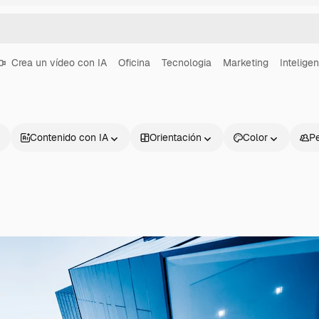
Crea un vídeo con IA
Oficina
Tecnologia
Marketing
Inteligen
Contenido con IA
Orientación
Color
P
Productos
Información úti