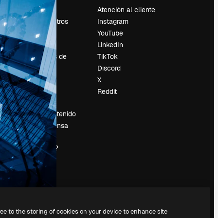
Precios
Atención al cliente
Sobre nosotros
Instagram
Reviews
YouTube
Empleo
LinkedIn
Tendencias de
TikTok
búsqueda
Discord
Blog
X
es
Eventos
Reddit
Slidesgo
Vender contenido
Sala de prensa
¿Buscas
magnific.ai?
ree to the storing of cookies on your device to enhance site