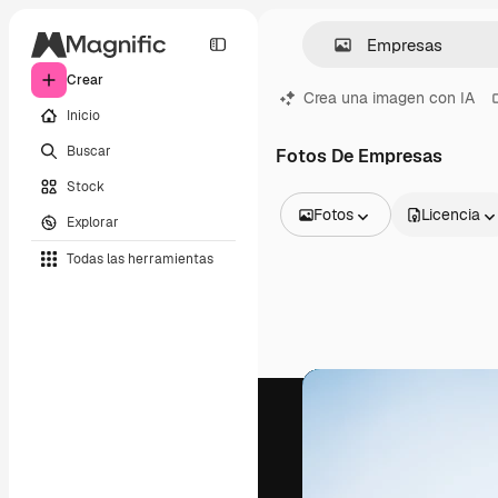
Crear
Crea una imagen con IA
Inicio
Buscar
Fotos De Empresas
Stock
Fotos
Licencia
Explorar
Todas las imágenes
Todas las herramientas
Vectores
Ilustraciones
Fotos
PSD
Plantillas
Mockups
Vídeos
Clips de vídeo
Motion graphics
Plantillas de vídeos
Iconos
Modelos 3D
Fuentes