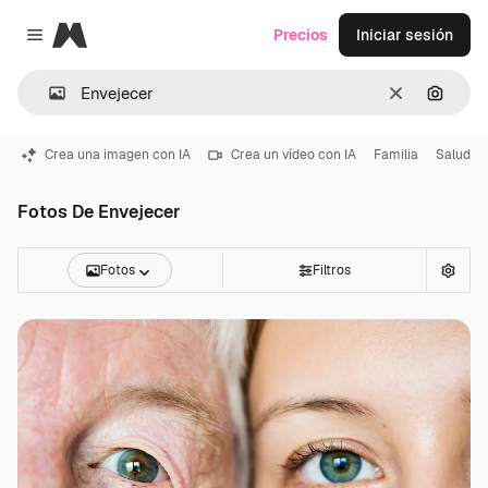
Magnific
Precios
Iniciar sesión
Close menu
Borrar
Buscar
Crea una imagen con IA
Crea un vídeo con IA
Familia
Salud
Fotos De Envejecer
Fotos
Filtros