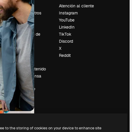
Precios
Atención al cliente
Sobre nosotros
Instagram
Reviews
YouTube
Empleo
LinkedIn
Tendencias de
TikTok
búsqueda
Discord
Blog
X
es
Eventos
Reddit
Slidesgo
Vender contenido
Sala de prensa
¿Buscas
magnific.ai?
ree to the storing of cookies on your device to enhance site