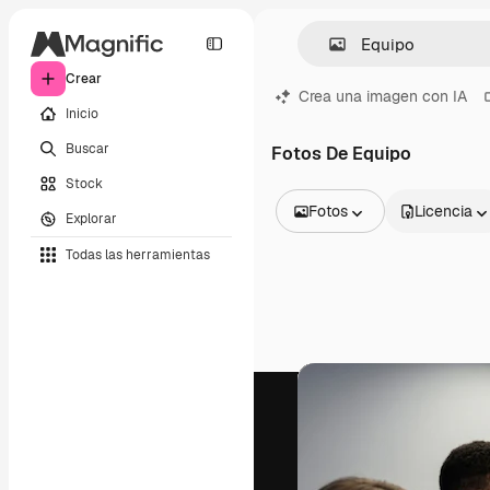
Crear
Crea una imagen con IA
Inicio
Buscar
Fotos De Equipo
Stock
Fotos
Licencia
Explorar
Todas las imágenes
Todas las herramientas
Vectores
Ilustraciones
Fotos
PSD
Plantillas
Mockups
Vídeos
Clips de vídeo
Motion graphics
Plantillas de vídeos
Iconos
Modelos 3D
Fuentes