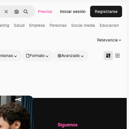
Precios
Iniciar sesión
Registrarse
Borrar
Buscar por imagen
Buscar
eting
Salud
Empresa
Personas
Social media
Educacion
Relevancia
ersonas
Formato
Avanzado
l
Empresa
Síguenos