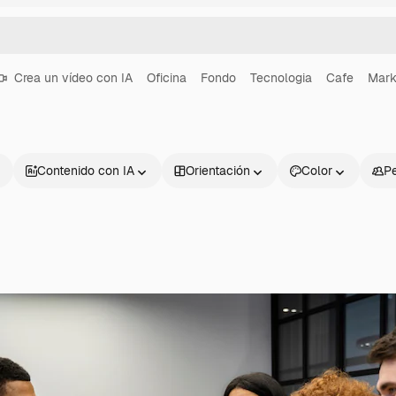
Crea un vídeo con IA
Oficina
Fondo
Tecnologia
Cafe
Mark
Contenido con IA
Orientación
Color
P
Productos
Información úti