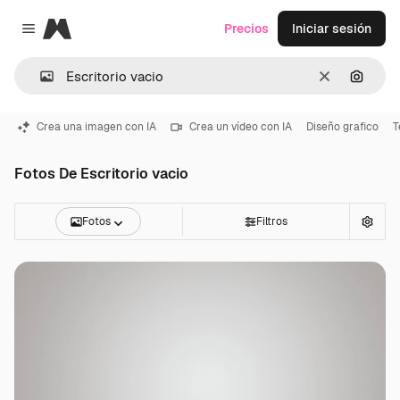
Magnific
Precios
Iniciar sesión
Close menu
Borrar
Buscar
Crea una imagen con IA
Crea un vídeo con IA
Diseño grafico
T
Fotos De Escritorio vacio
Fotos
Filtros