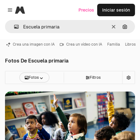
Magnific
Precios
Iniciar sesión
Close menu
Borrar
Buscar
Crea una imagen con IA
Crea un vídeo con IA
Familia
Libros
Fotos De Escuela primaria
Fotos
Filtros