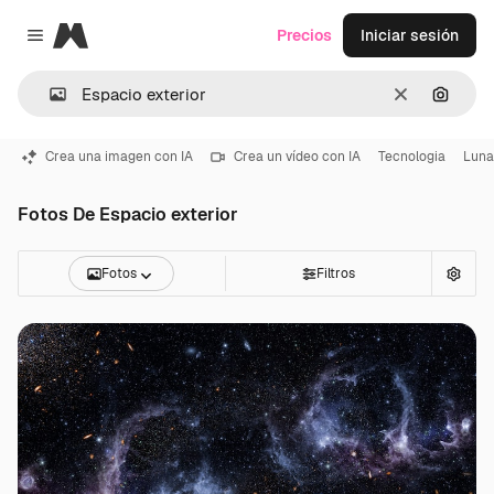
Magnific
Precios
Iniciar sesión
Close menu
Borrar
Buscar
Crea una imagen con IA
Crea un vídeo con IA
Tecnologia
Luna
Fotos De Espacio exterior
Fotos
Filtros