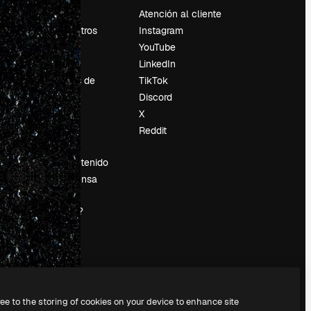
Precios
Atención al cliente
Sobre nosotros
Instagram
Reviews
YouTube
Empleo
LinkedIn
Tendencias de
TikTok
búsqueda
Discord
Blog
X
es
Eventos
Reddit
Slidesgo
Vender contenido
Sala de prensa
¿Buscas
magnific.ai?
ree to the storing of cookies on your device to enhance site