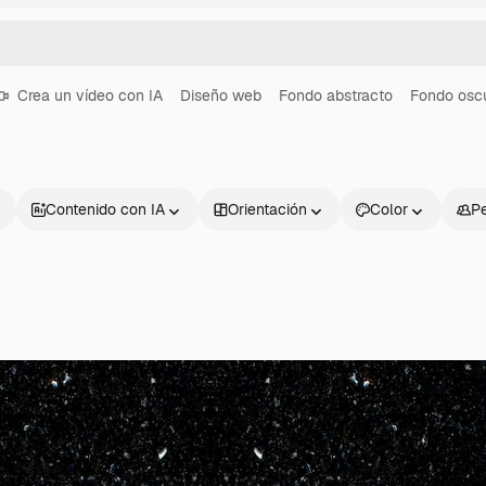
Crea un vídeo con IA
Diseño web
Fondo abstracto
Fondo osc
Contenido con IA
Orientación
Color
P
Productos
Información úti