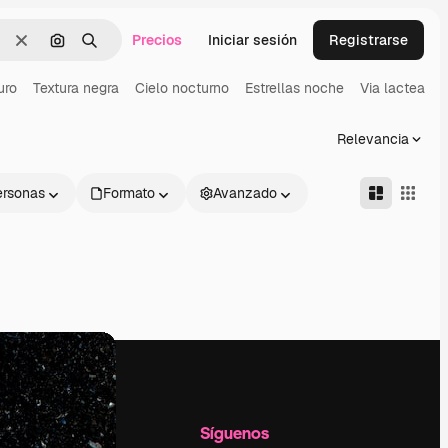
Precios
Iniciar sesión
Registrarse
Borrar
Buscar por imagen
Buscar
uro
Textura negra
Cielo nocturno
Estrellas noche
Via lactea
Relevancia
ersonas
Formato
Avanzado
l
Empresa
Síguenos