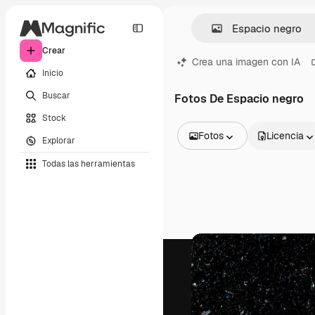
Crear
Crea una imagen con IA
Inicio
Buscar
Fotos De Espacio negro
Stock
Fotos
Licencia
Explorar
Todas las imágenes
Todas las herramientas
Vectores
Ilustraciones
Fotos
PSD
Plantillas
Mockups
Vídeos
Clips de vídeo
Motion graphics
Plantillas de vídeos
Iconos
Modelos 3D
Fuentes