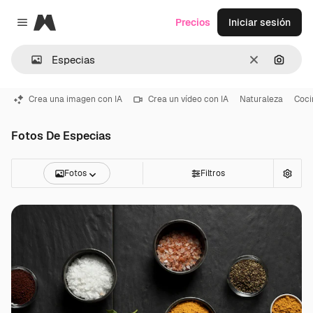
Magnific
Precios
Iniciar sesión
Close menu
Borrar
Buscar
Crea una imagen con IA
Crea un vídeo con IA
Naturaleza
Coci
Fotos De Especias
Fotos
Filtros