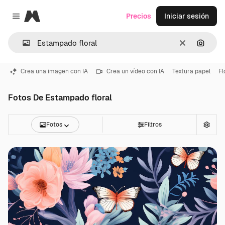
Magnific
Precios
Iniciar sesión
Close menu
Borrar
Buscar
Crea una imagen con IA
Crea un vídeo con IA
Textura papel
Fl
Fotos De Estampado floral
Fotos
Filtros