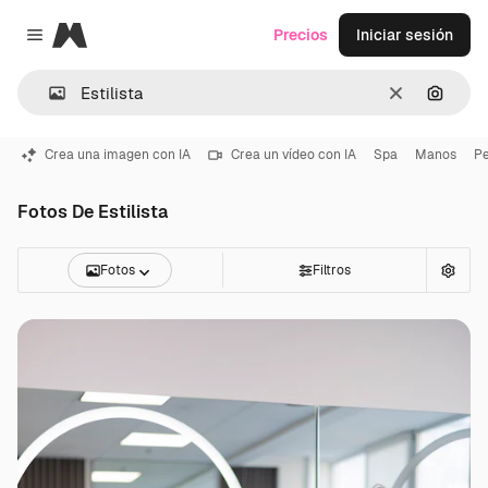
Magnific
Precios
Iniciar sesión
Close menu
Borrar
Buscar
Crea una imagen con IA
Crea un vídeo con IA
Spa
Manos
Pe
Fotos De Estilista
Fotos
Filtros