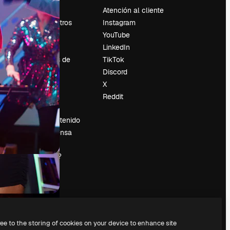
Precios
Atención al cliente
Sobre nosotros
Instagram
Reviews
YouTube
Empleo
LinkedIn
Tendencias de
TikTok
búsqueda
Discord
Blog
X
es
Eventos
Reddit
Slidesgo
Vender contenido
Sala de prensa
¿Buscas
magnific.ai?
ree to the storing of cookies on your device to enhance site