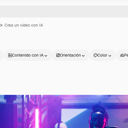
Crea un vídeo con IA
Contenido con IA
Orientación
Color
P
Productos
Información úti