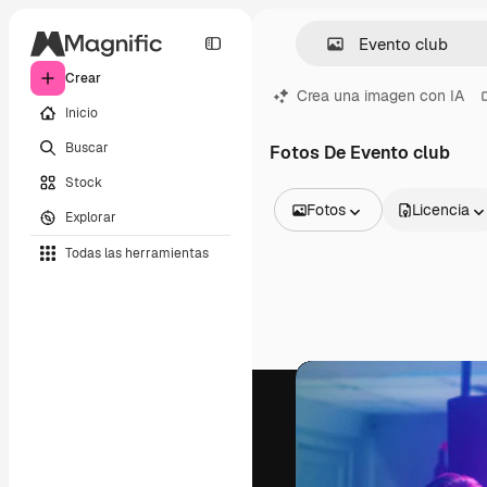
Crear
Crea una imagen con IA
Inicio
Buscar
Fotos De Evento club
Stock
Fotos
Licencia
Explorar
Todas las imágenes
Todas las herramientas
Vectores
Ilustraciones
Fotos
PSD
Plantillas
Mockups
Vídeos
Clips de vídeo
Motion graphics
Plantillas de vídeos
Iconos
Modelos 3D
Fuentes