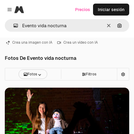
Magnific
Precios
Iniciar sesión
Close menu
Borrar
Buscar
Crea una imagen con IA
Crea un vídeo con IA
Fotos De Evento vida nocturna
Fotos
Filtros