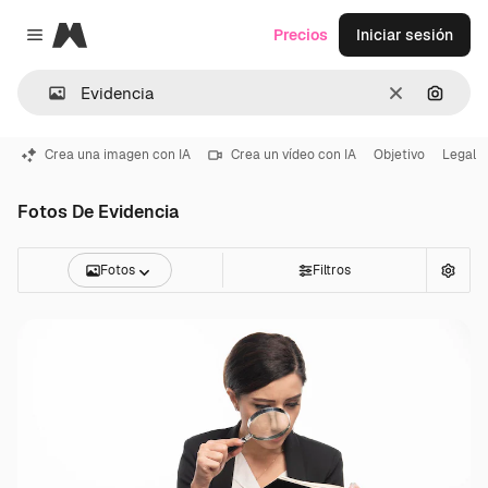
Magnific
Precios
Iniciar sesión
Close menu
Borrar
Buscar
Crea una imagen con IA
Crea un vídeo con IA
Objetivo
Legal
Fotos De Evidencia
Fotos
Filtros