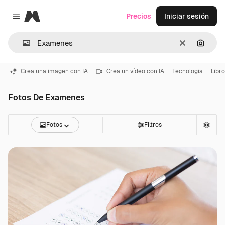
Magnific
Precios
Iniciar sesión
Close menu
Borrar
Buscar
Crea una imagen con IA
Crea un vídeo con IA
Tecnologia
Libro
Fotos De Examenes
Fotos
Filtros