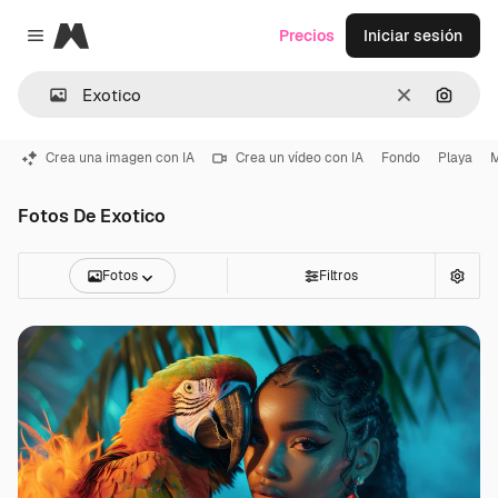
Magnific
Precios
Iniciar sesión
Close menu
Borrar
Buscar
Crea una imagen con IA
Crea un vídeo con IA
Fondo
Playa
Fotos De Exotico
Fotos
Filtros