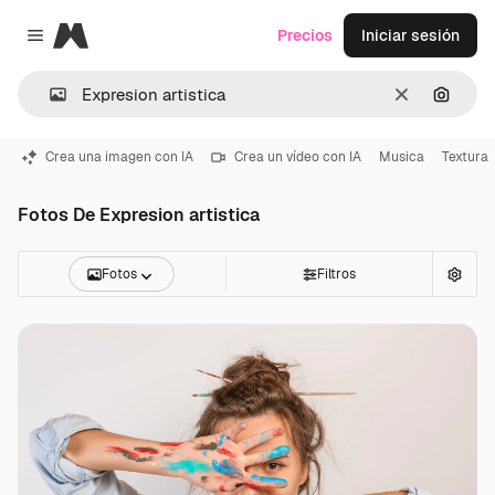
Magnific
Precios
Iniciar sesión
Close menu
Borrar
Buscar
Crea una imagen con IA
Crea un vídeo con IA
Musica
Textura
Fotos De Expresion artistica
Fotos
Filtros