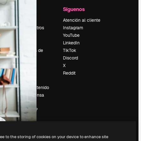
l
Empresa
Síguenos
Precios
Atención al cliente
Sobre nosotros
Instagram
Reviews
YouTube
Empleo
LinkedIn
Tendencias de
TikTok
búsqueda
Discord
Blog
X
es
Eventos
Reddit
Slidesgo
Vender contenido
Sala de prensa
¿Buscas
magnific.ai?
ree to the storing of cookies on your device to enhance site