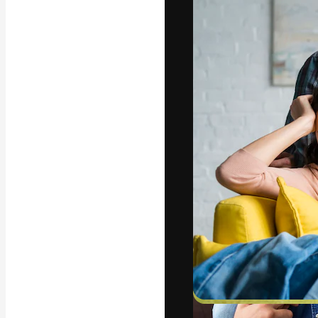
Iconos
Modelos 3D
Fuentes
La plataforma cr
trabajo. Más de
entre creativos
estudios.
Español