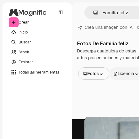
Crear
Crea una imagen con IA
Inicio
Buscar
Fotos De Familia feliz
Descarga cualquiera de estas 
Stock
a tus presentaciones y materia
Explorar
Todas las herramientas
Fotos
Licencia
Todas las imágenes
Vectores
Ilustraciones
Fotos
PSD
Plantillas
Mockups
Vídeos
Clips de vídeo
Motion graphics
Plantillas de vídeos