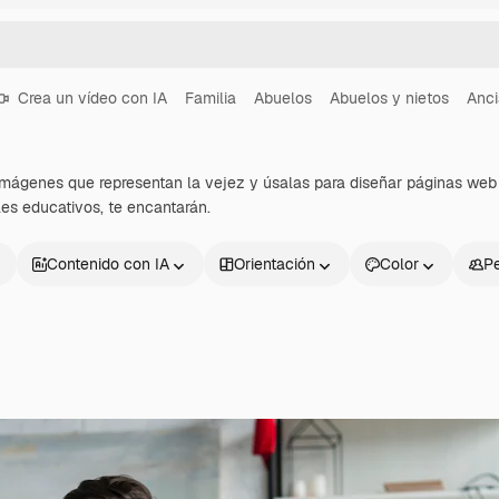
Crea un vídeo con IA
Familia
Abuelos
Abuelos y nietos
Anci
imágenes que representan la vejez y úsalas para diseñar páginas web
les educativos, te encantarán.
Contenido con IA
Orientación
Color
P