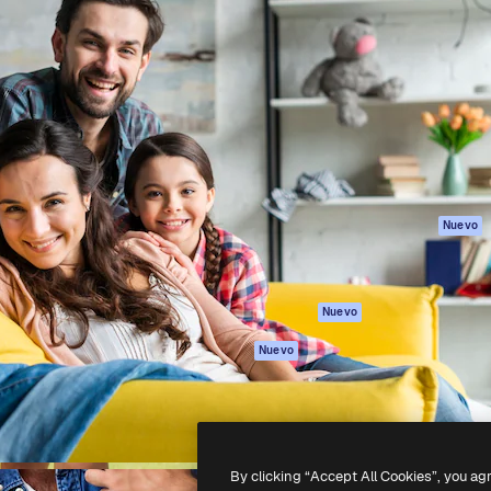
Productos
Información úti
eativa para dirigir tu mejor
Spaces
Academy
 un millón de suscriptores
Asistente de IA
Documentación
, empresas, agencias y
Generador de
Soporte
imágenes
Términos de uso
Generador de
Política de
vídeos
privacidad
Texto a voz
Originales
Nuevo
Contenido de
Política de cooki
stock
Centro de
MCP para
confianza
Nuevo
Claude/ChatGPT
Afiliados
Agentes
Nuevo
Empresas
API
App móvil
Todas las
herramientas
By clicking “Accept All Cookies”, you ag