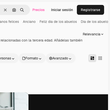
Precios
Iniciar sesión
Registrarse
Borrar
Buscar por imagen
Buscar
anos felices
Anciano
Feliz dia de los abuelos
Dia de los abuelos
Relevancia
 relacionadas con la tercera edad. Añádelas también
ersonas
Formato
Avanzado