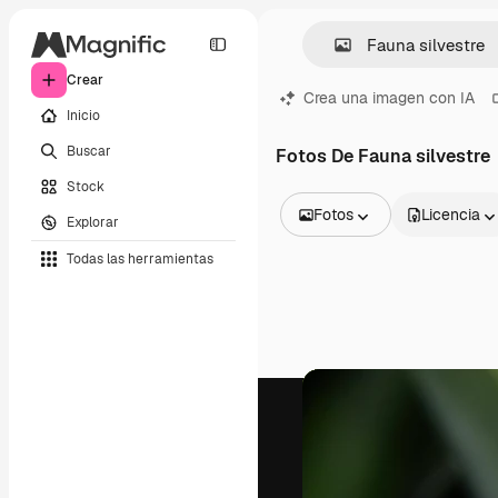
Crear
Crea una imagen con IA
Inicio
Buscar
Fotos De Fauna silvestre
Stock
Fotos
Licencia
Explorar
Todas las imágenes
Todas las herramientas
Vectores
Ilustraciones
Fotos
PSD
Plantillas
Mockups
Vídeos
Clips de vídeo
Motion graphics
Plantillas de vídeos
Iconos
Modelos 3D
Fuentes