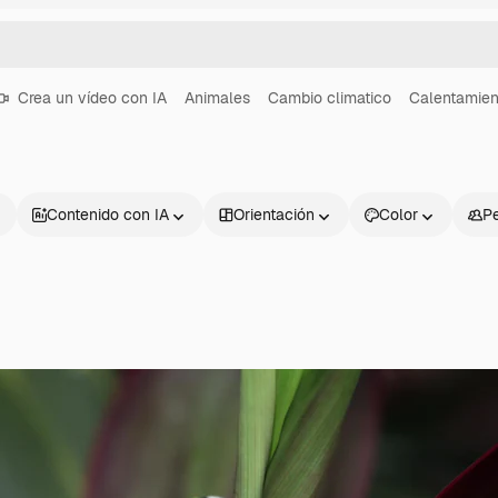
Crea un vídeo con IA
Animales
Cambio climatico
Calentamien
Contenido con IA
Orientación
Color
P
Productos
Información úti