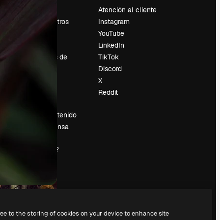
Precios
Atención al cliente
Sobre nosotros
Instagram
Reviews
YouTube
Empleo
LinkedIn
Tendencias de
TikTok
búsqueda
Discord
Blog
X
es
Eventos
Reddit
Slidesgo
Vender contenido
Sala de prensa
¿Buscas
magnific.ai?
ree to the storing of cookies on your device to enhance site