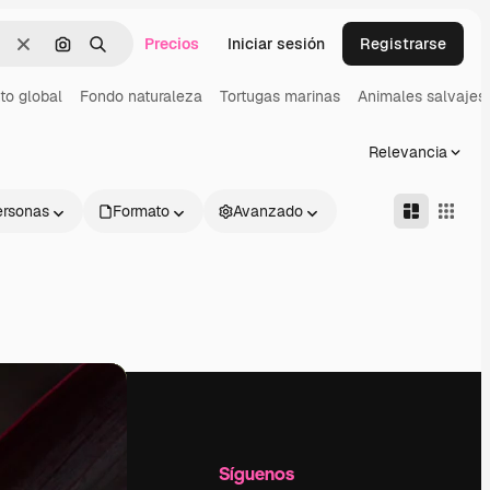
Precios
Iniciar sesión
Registrarse
Borrar
Buscar por imagen
Buscar
to global
Fondo naturaleza
Tortugas marinas
Animales salvajes
Relevancia
ersonas
Formato
Avanzado
l
Empresa
Síguenos