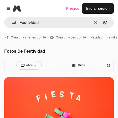
Magnific
Precios
Iniciar sesión
Close menu
Borrar
Buscar
Crea una imagen con IA
Crea un vídeo con IA
Navidad
Familia
Fotos De Festividad
Fotos
Filtros