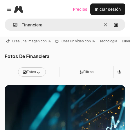
Magnific
Precios
Iniciar sesión
Close menu
Borrar
Buscar
Crea una imagen con IA
Crea un vídeo con IA
Tecnologia
Dine
Fotos De Financiera
Fotos
Filtros