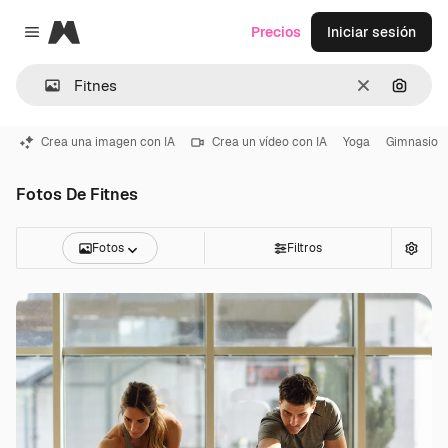
Magnific
Precios
Iniciar sesión
Close menu
Borrar
Buscar
Crea una imagen con IA
Crea un vídeo con IA
Yoga
Gimnasio
Fotos De Fitnes
Fotos
Filtros