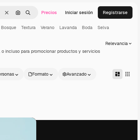
Precios
Iniciar sesión
Registrarse
Borrar
Buscar por imagen
Buscar
Bosque
Textura
Verano
Lavanda
Boda
Selva
Relevancia
a o incluso para promocionar productos y servicios
ersonas
Formato
Avanzado