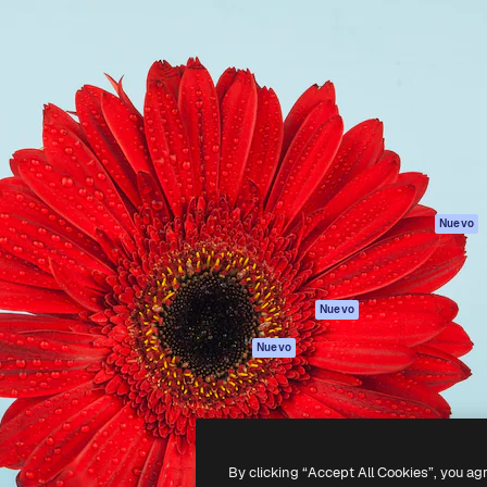
Productos
Información úti
eativa para dirigir tu mejor
Spaces
Academy
 un millón de suscriptores
Asistente de IA
Documentación
, empresas, agencias y
Generador de
Soporte
imágenes
Términos de uso
Generador de
Política de
vídeos
privacidad
Texto a voz
Originales
Nuevo
Contenido de
Política de cooki
stock
Centro de
MCP para
confianza
Nuevo
Claude/ChatGPT
Afiliados
Agentes
Nuevo
Empresas
API
App móvil
Todas las
herramientas
By clicking “Accept All Cookies”, you ag