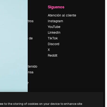
l
Empresa
Síguenos
Precios
Atención al cliente
Sobre nosotros
Instagram
Reviews
YouTube
Empleo
LinkedIn
Tendencias de
TikTok
búsqueda
Discord
Blog
X
es
Eventos
Reddit
Slidesgo
Vender contenido
Sala de prensa
¿Buscas
magnific.ai?
ree to the storing of cookies on your device to enhance site