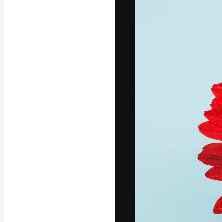
Iconos
Modelos 3D
Fuentes
La plataforma cr
trabajo. Más de
entre creativos
estudios.
Español