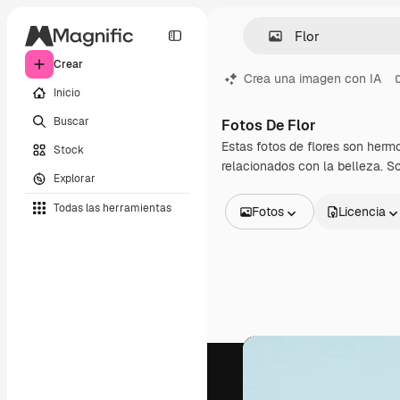
Crear
Crea una imagen con IA
Inicio
Buscar
Fotos De Flor
Estas fotos de flores son herm
Stock
relacionados con la belleza. So
Explorar
Todas las herramientas
Fotos
Licencia
Todas las imágenes
Vectores
Ilustraciones
Fotos
PSD
Plantillas
Mockups
Vídeos
Clips de vídeo
Motion graphics
Plantillas de vídeos