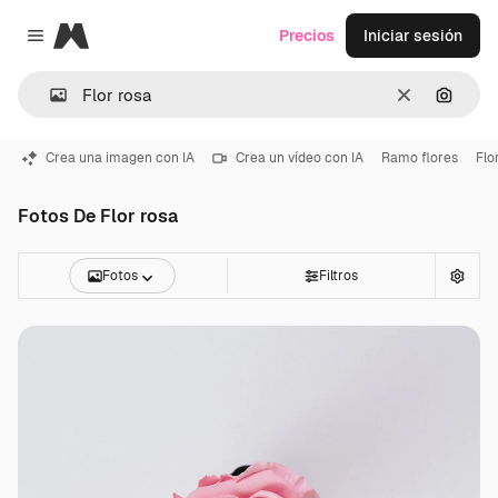
Magnific
Precios
Iniciar sesión
Close menu
Borrar
Buscar
Crea una imagen con IA
Crea un vídeo con IA
Ramo flores
Flo
Fotos De Flor rosa
Fotos
Filtros