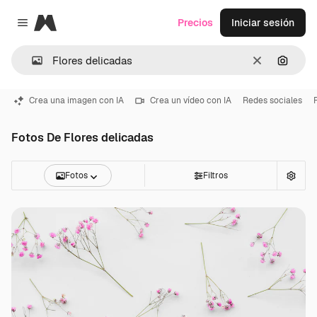
Magnific
Precios
Iniciar sesión
Close menu
Borrar
Buscar
Crea una imagen con IA
Crea un vídeo con IA
Redes sociales
Fotos De Flores delicadas
Fotos
Filtros