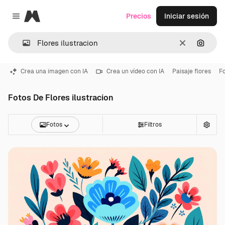
Magnific
Precios
Iniciar sesión
Close menu
Borrar
Buscar
Crea una imagen con IA
Crea un vídeo con IA
Paisaje flores
F
Fotos De Flores ilustracion
Fotos
Filtros