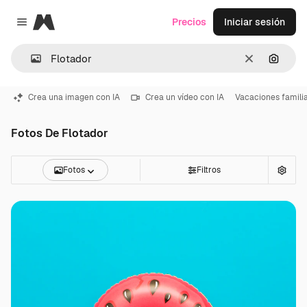
Magnific
Precios
Iniciar sesión
Close menu
Borrar
Buscar
Crea una imagen con IA
Crea un vídeo con IA
Vacaciones famili
Fotos De Flotador
Fotos
Filtros