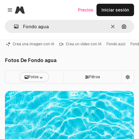
Magnific
Precios
Iniciar sesión
Close menu
Borrar
Buscar
Crea una imagen con IA
Crea un vídeo con IA
Fondo azul
Fond
Fotos De Fondo agua
Fotos
Filtros