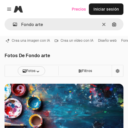
Magnific
Precios
Iniciar sesión
Close menu
Borrar
Buscar
Crea una imagen con IA
Crea un vídeo con IA
Diseño web
Fon
Fotos De Fondo arte
Fotos
Filtros