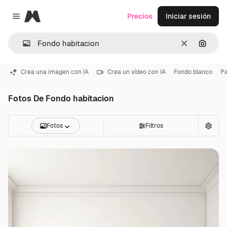
Magnific
Precios
Iniciar sesión
Close menu
Borrar
Buscar
Crea una imagen con IA
Crea un vídeo con IA
Fondo blanco
Pa
Fotos De Fondo habitacion
Fotos
Filtros