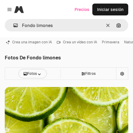
Magnific
Precios
Iniciar sesión
Close menu
Borrar
Buscar
Crea una imagen con IA
Crea un vídeo con IA
Primavera
Natu
Fotos De Fondo limones
Fotos
Filtros