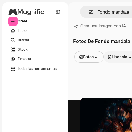
Crear
Crea una imagen con IA
Inicio
Buscar
Fotos De Fondo mandala
Stock
Fotos
Licencia
Explorar
Todas las imágenes
Todas las herramientas
Vectores
Ilustraciones
Fotos
PSD
Plantillas
Mockups
Vídeos
Clips de vídeo
Motion graphics
Plantillas de vídeos
Iconos
Modelos 3D
Fuentes