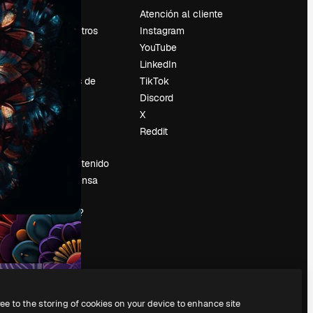
Precios
Atención al cliente
Sobre nosotros
Instagram
Reviews
YouTube
Empleo
LinkedIn
Tendencias de
TikTok
búsqueda
Discord
Blog
X
es
Eventos
Reddit
Slidesgo
Vender contenido
Sala de prensa
¿Buscas
magnific.ai?
ree to the storing of cookies on your device to enhance site