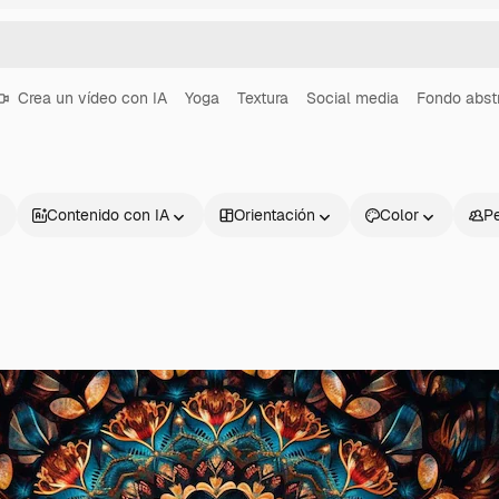
Crea un vídeo con IA
Yoga
Textura
Social media
Fondo abst
Contenido con IA
Orientación
Color
P
Productos
Información úti