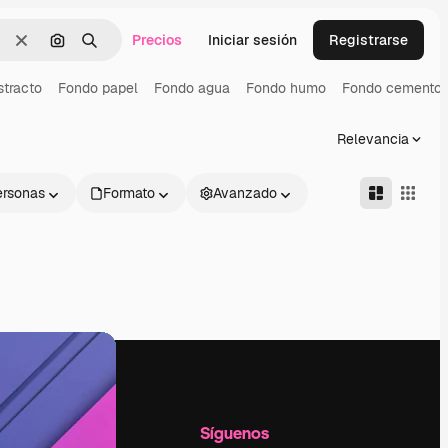
Precios
Iniciar sesión
Registrarse
Borrar
Buscar por imagen
Buscar
tracto
Fondo papel
Fondo agua
Fondo humo
Fondo cemento
Relevancia
ersonas
Formato
Avanzado
l
Empresa
Síguenos