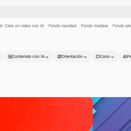
Crea un vídeo con IA
Fondo navidad
Fondo madera
Fondo abs
Contenido con IA
Orientación
Color
P
Productos
Información úti