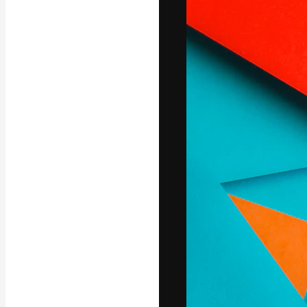
La plataforma cr
trabajo. Más de
entre creativos
estudios.
Español
Copyright © 2010