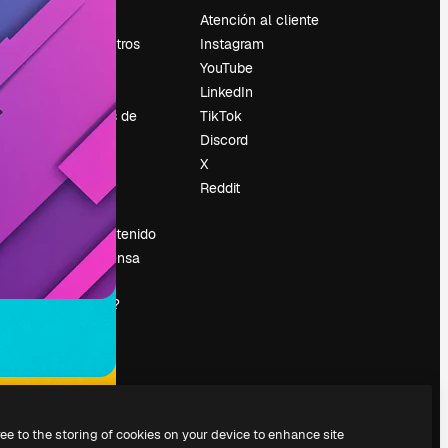
Precios
Atención al cliente
Sobre nosotros
Instagram
Reviews
YouTube
Empleo
LinkedIn
Tendencias de
TikTok
búsqueda
Discord
Blog
X
es
Eventos
Reddit
Slidesgo
Vender contenido
Sala de prensa
¿Buscas
magnific.ai?
ree to the storing of cookies on your device to enhance site