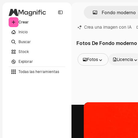
Crear
Crea una imagen con IA
Inicio
Buscar
Fotos De Fondo moderno
Stock
Fotos
Licencia
Explorar
Todas las imágenes
Todas las herramientas
Vectores
Ilustraciones
Fotos
PSD
Plantillas
Mockups
Vídeos
Clips de vídeo
Motion graphics
Plantillas de vídeos
Iconos
Modelos 3D
Fuentes