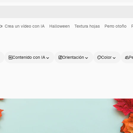
Crea un vídeo con IA
Halloween
Textura hojas
Perro otoño
Contenido con IA
Orientación
Color
P
Productos
Información úti