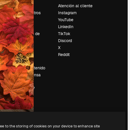
Precios
Atención al cliente
Sobre nosotros
Instagram
Reviews
YouTube
Empleo
LinkedIn
Tendencias de
TikTok
búsqueda
Discord
Blog
X
es
Eventos
Reddit
Slidesgo
Vender contenido
Sala de prensa
¿Buscas
magnific.ai?
ree to the storing of cookies on your device to enhance site