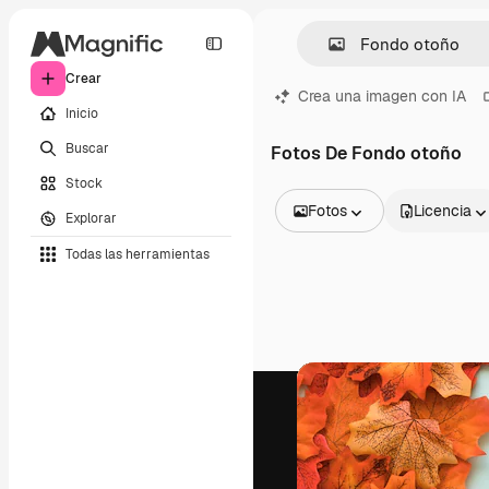
Crear
Crea una imagen con IA
Inicio
Buscar
Fotos De Fondo otoño
Stock
Fotos
Licencia
Explorar
Todas las imágenes
Todas las herramientas
Vectores
Ilustraciones
Fotos
PSD
Plantillas
Mockups
Vídeos
Clips de vídeo
Motion graphics
Plantillas de vídeos
Iconos
Modelos 3D
Fuentes