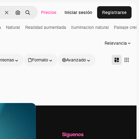
Precios
Iniciar sesión
Registrarse
Borrar
Buscar por imagen
Buscar
a
Natural
Realidad aumentada
Iluminacion natural
Paisaje crei
Relevancia
ersonas
Formato
Avanzado
l
Empresa
Síguenos