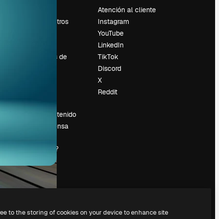
Precios
Atención al cliente
Sobre nosotros
Instagram
Reviews
YouTube
Empleo
LinkedIn
Tendencias de
TikTok
búsqueda
Discord
Blog
X
es
Eventos
Reddit
Slidesgo
Vender contenido
Sala de prensa
¿Buscas
magnific.ai?
ree to the storing of cookies on your device to enhance site