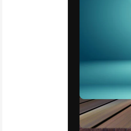
La plataforma cr
trabajo. Más de
entre creativos
estudios.
Español
Copyright © 2010