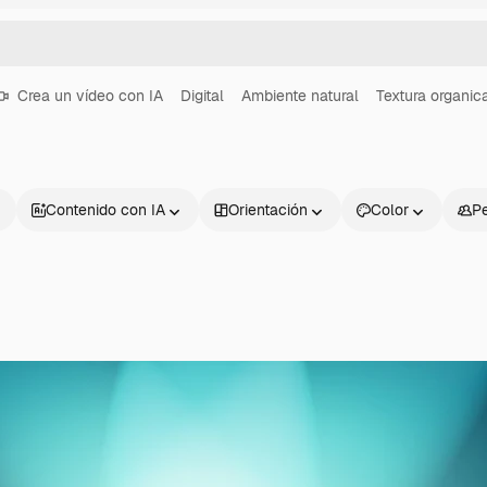
Crea un vídeo con IA
Digital
Ambiente natural
Textura organic
Contenido con IA
Orientación
Color
P
Productos
Información úti