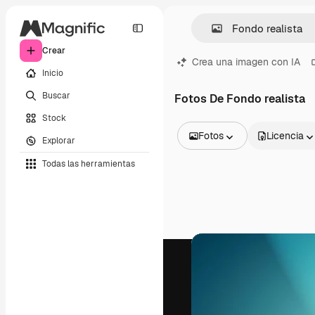
Crear
Crea una imagen con IA
Inicio
Buscar
Fotos De Fondo realista
Stock
Fotos
Licencia
Explorar
Todas las imágenes
Todas las herramientas
Vectores
Ilustraciones
Fotos
PSD
Plantillas
Mockups
Vídeos
Clips de vídeo
Motion graphics
Plantillas de vídeos
Iconos
Modelos 3D
Fuentes