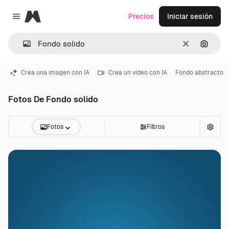
Magnific
Precios
Iniciar sesión
Close menu
Borrar
Buscar
Crea una imagen con IA
Crea un vídeo con IA
Fondo abstracto
Fotos De Fondo solido
Fotos
Filtros