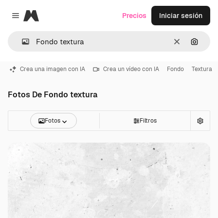
Magnific
Precios
Iniciar sesión
Close menu
Borrar
Buscar
Crea una imagen con IA
Crea un vídeo con IA
Fondo
Textura
Fotos De Fondo textura
Fotos
Filtros