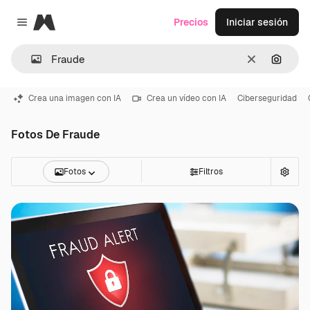
Magnific
Precios
Iniciar sesión
Close menu
Borrar
Buscar
Crea una imagen con IA
Crea un vídeo con IA
Ciberseguridad
Fotos De Fraude
Fotos
Filtros